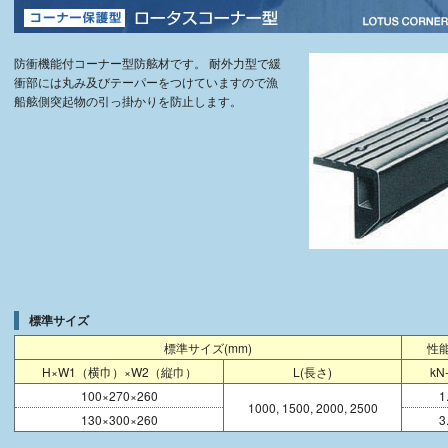
防衝機能付コーナー型防舷材です。 耐外力型で緩
衝部には丸み及びテーパーをつけていますので漁
船舷側突起物の引っ掛かりを防止します。
標準サイズ
標準サイズ(mm)
性
H×W1（横巾）×W2（縦巾）
L(長さ)
kN
100×270×260
1
1000, 1500, 2000, 2500
130×300×260
3