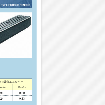
能（吸収エネルギー）
-m/m
tf-m/m
.96
0.20
.24
0.33