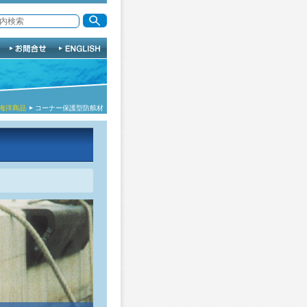
海洋商品
コーナー保護型防舷材